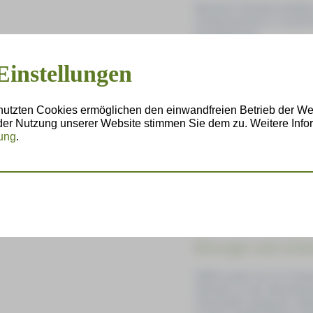
Mit ihrem Hörspiel erhielt
Förderzentrums in Zusam
Auszeichnung.
Einstellungen
Spielen macht Sch
Lernen durch Spielen berei
nutzten Cookies ermöglichen den einwandfreien Betrieb der We
Unterricht unseres Förderz
 der Nutzung unserer Website stimmen Sie dem zu. Weitere Infor
ein elementares Bedürfnis.
ung
.
Sinne ins Spiel bringen, p
ein. Klassisches Spielen a
Es erfordert Bewegung, Kre
neue Erfahrungen. All das i
Entwicklung und schafft g
in der Schule.
Bewegte und siche
2008 wurden wir zur Festv
Sachsen an der Sportwisse
Universität Leipzig als „Be