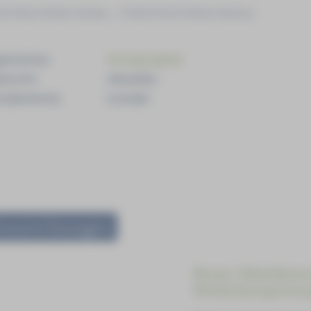
rich-Braun-Klinikum Zwickau
|
Rudolf Virchow Klinikum Glauchau
lgemeines
Schulprojekte
erricht
Aktuelles
hulbereiche
Kontakt
uszeichnungen
Bestes Mitteldeuts
Medienkompetenzp