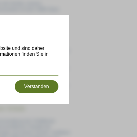
en die Schüler unseres
menarbeit mit dem SAEK diese
ule
chert die Methodenvielfalt im
bsite und sind daher
entrums. Aktives Spielen ist Kindern
mationen finden Sie in
 Erfahrungen, die möglichst viele
rägen sich besser und nachhaltiger
ktiviert Körper, Geist und Emotionen.
ativität, Teamgeist und Lust auf
st wichtig für die kindliche
ute Voraussetzungen für das Lernen
Verstanden
re Schule
eranstaltung der Unfallkasse
nschaftlichen Fakultät der
wegte und sichere Schule“ zertifiziert.