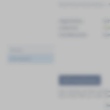
Heinrich-Braun-Klinikum Zwickau
|
Allgemeines
Sch
Unterricht
Akt
Schulbereiche
Kon
Termine
Informationen
Informationen
Gern möchten wir Ihnen auf diese
Durch einen Klick auf »mehr les
Hi