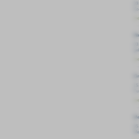
09
Ko
me
Wa
03
ge
me
Ei
15
Fu
me
Me
05
Me